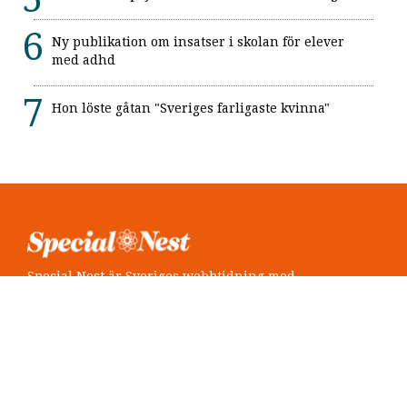
Ny publikation om insatser i skolan för elever
med adhd
Hon löste gåtan "Sveriges farligaste kvinna"
Special Nest är Sveriges webbtidning med
neuropsykiatri i fokus.
Följ oss
Twitter @SpecialNest
Facebook Special Nest