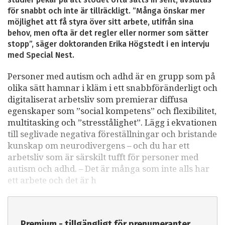
för snabbt och inte är tillräckligt. ”Många önskar mer
möjlighet att få styra över sitt arbete, utifrån sina
behov, men ofta är det regler eller normer som sätter
stopp”, säger doktoranden Erika Högstedt i en intervju
med Special Nest.
Personer med autism och adhd är en grupp som på
olika sätt hamnar i kläm i ett snabbföränderligt och
digitaliserat arbetsliv som premierar diffusa
egenskaper som ”social kompetens” och flexibilitet,
multitasking och ”stresstålighet”. Lägg i ekvationen
till seglivade negativa föreställningar och bristande
kunskap om neurodivergens – och du har ett
arbetsliv som är särskilt tufft för personer med
autism och adhd. – Det är många som inte alls har
ett arbete och det är h
Premium - tillgängligt för prenumeranter