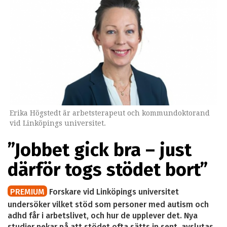
Erika Högstedt är arbetsterapeut och kommundoktorand
vid Linköpings universitet.
”Jobbet gick bra – just
därför togs stödet bort”
PREMIUM
Forskare vid Linköpings universitet
undersöker vilket stöd som personer med autism och
adhd får i arbetslivet, och hur de upplever det. Nya
studier pekar på att stödet ofta sätts in sent, avslutas