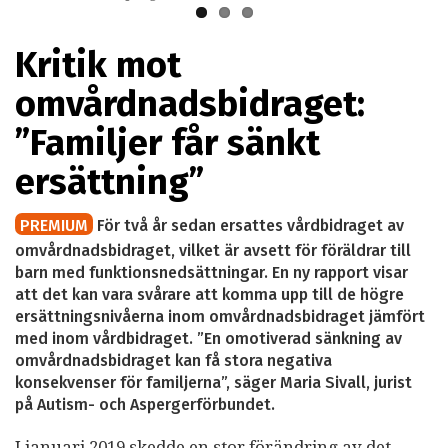
Kritik mot
omvårdnadsbidraget:
”Familjer får sänkt
ersättning”
PREMIUM
För två år sedan ersattes vårdbidraget av
omvårdnadsbidraget, vilket är avsett för föräldrar till
barn med funktionsnedsättningar. En ny rapport visar
att det kan vara svårare att komma upp till de högre
ersättningsnivåerna inom omvårdnadsbidraget jämfört
med inom vårdbidraget. ”En omotiverad sänkning av
omvårdnadsbidraget kan få stora negativa
konsekvenser för familjerna”, säger Maria Sivall, jurist
på Autism- och Aspergerförbundet.
I januari 2019 skedde en stor förändring av det