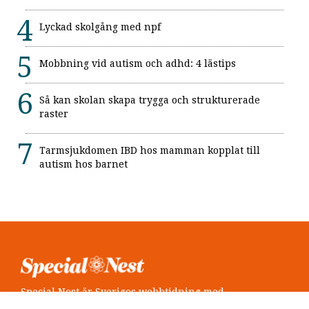
Lyckad skolgång med npf
Mobbning vid autism och adhd: 4 lästips
Så kan skolan skapa trygga och strukturerade
raster
Tarmsjukdomen IBD hos mamman kopplat till
autism hos barnet
Special Nest är Sveriges webbtidning med
neuropsykiatri i fokus.