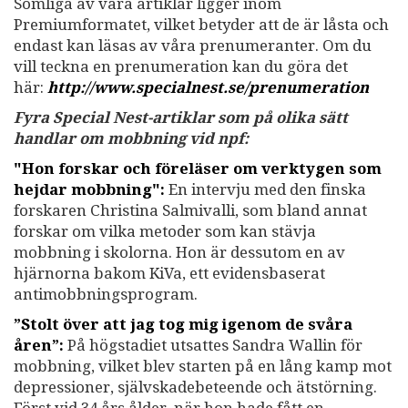
Somliga av våra artiklar ligger inom
Premiumformatet, vilket betyder att de är låsta och
endast kan läsas av våra prenumeranter. Om du
vill teckna en prenumeration kan du göra det
här:
http://www.specialnest.se
/prenumeration
Fyra Special Nest-artiklar som på olika sätt
handlar om mobbning vid npf:
"Hon forskar och föreläser om verktygen som
hejdar mobbning":
En intervju med den finska
forskaren Christina Salmivalli, som bland annat
forskar om vilka metoder som kan stävja
mobbning i skolorna. Hon är dessutom en av
hjärnorna bakom KiVa, ett evidensbaserat
antimobbningsprogram.
”Stolt över att jag tog mig igenom de svåra
åren”:
På högstadiet utsattes Sandra Wallin för
mobbning, vilket blev starten på en lång kamp mot
depressioner, självskadebeteende och ätstörning.
Först vid 34 års ålder, när hon hade fått en