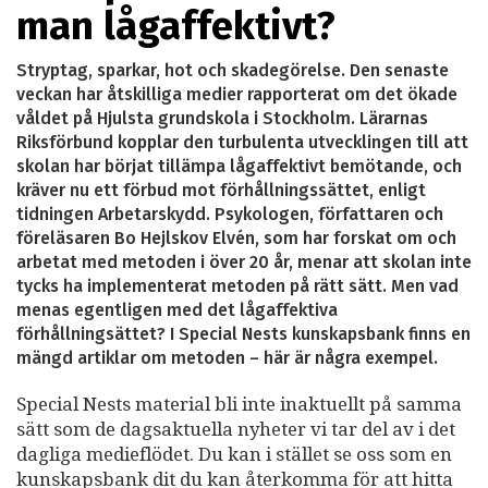
man lågaffektivt?
Stryptag, sparkar, hot och skadegörelse. Den senaste
veckan har åtskilliga medier rapporterat om det ökade
våldet på Hjulsta grundskola i Stockholm. Lärarnas
Riksförbund kopplar den turbulenta utvecklingen till att
skolan har börjat tillämpa lågaffektivt bemötande, och
kräver nu ett förbud mot förhållningssättet, enligt
tidningen Arbetarskydd. Psykologen, författaren och
föreläsaren Bo Hejlskov Elvén, som har forskat om och
arbetat med metoden i över 20 år, menar att skolan inte
tycks ha implementerat metoden på rätt sätt. Men vad
menas egentligen med det lågaffektiva
förhållningsättet? I Special Nests kunskapsbank finns en
mängd artiklar om metoden – här är några exempel.
Special Nests material bli inte inaktuellt på samma
sätt som de dagsaktuella nyheter vi tar del av i det
dagliga medieflödet. Du kan i stället se oss som en
kunskapsbank dit du kan återkomma för att hitta