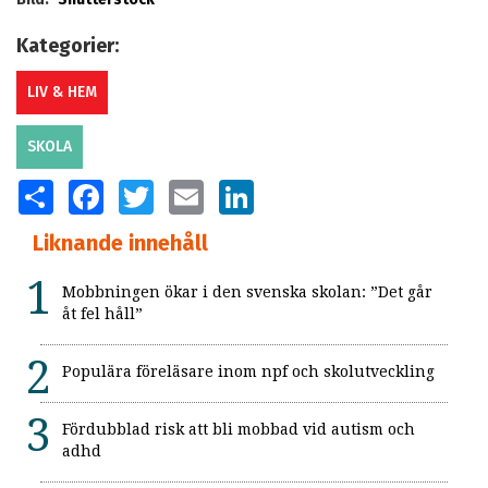
Kategorier:
LIV & HEM
SKOLA
SHARE
FACEBOOK
TWITTER
EMAIL
LINKEDIN
Liknande innehåll
Mobbningen ökar i den svenska skolan: ”Det går
åt fel håll”
Populära föreläsare inom npf och skolutveckling
Fördubblad risk att bli mobbad vid autism och
adhd