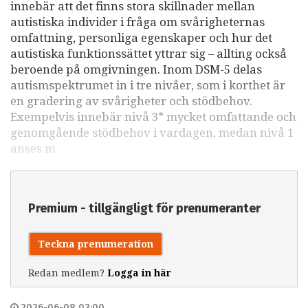
innebär att det finns stora skillnader mellan
autistiska individer i fråga om svårigheternas
omfattning, personliga egenskaper och hur det
autistiska funktionssättet yttrar sig – allting också
beroende på omgivningen. Inom DSM-5 delas
autismspektrumet in i tre nivåer, som i korthet är
en gradering av svårigheter och stödbehov.
Exempelvis innebär nivå 3* mycket omfattande och
genomgående stödbehov i vardagen, medan nivå 1
anses m
Premium - tillgängligt för prenumeranter
Teckna prenumeration
Redan medlem?
Logga in här
2026-06-08 03:00