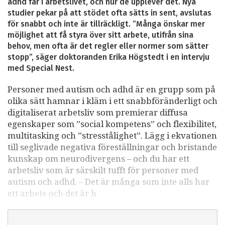
adhd får i arbetslivet, och hur de upplever det. Nya
studier pekar på att stödet ofta sätts in sent, avslutas
för snabbt och inte är tillräckligt. ”Många önskar mer
möjlighet att få styra över sitt arbete, utifrån sina
behov, men ofta är det regler eller normer som sätter
stopp”, säger doktoranden Erika Högstedt i en intervju
med Special Nest.
Personer med autism och adhd är en grupp som på
olika sätt hamnar i kläm i ett snabbföränderligt och
digitaliserat arbetsliv som premierar diffusa
egenskaper som ”social kompetens” och flexibilitet,
multitasking och ”stresstålighet”. Lägg i ekvationen
till seglivade negativa föreställningar och bristande
kunskap om neurodivergens – och du har ett
arbetsliv som är särskilt tufft för personer med
autism och adhd. – Det är många som inte alls har
ett arbete och det är h