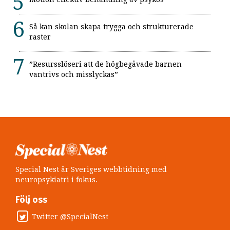
Så kan skolan skapa trygga och strukturerade
raster
”Resursslöseri att de högbegåvade barnen
vantrivs och misslyckas”
Special Nest är Sveriges webbtidning med
neuropsykiatri i fokus.
Följ oss
Twitter @SpecialNest