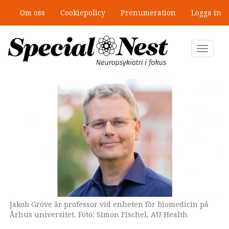
Hoppa
Om oss
Cookiepolicy
Prenumeration
Logga in
till
”Jobbet gick bra – just därför togs
huvudinnehåll
stödet bort”
Toggle
navigat
Jakob Grove är professor vid enheten för biomedicin på
Århus universitet. Foto: Simon Fischel, AU Health