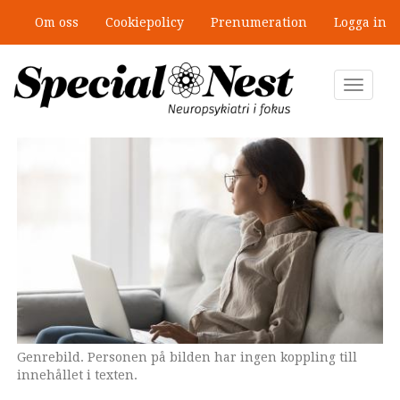
Hoppa
Om oss
Cookiepolicy
Prenumeration
Logga in
till
Mobbning vid autism och adhd: 4
huvudinnehåll
lästips
Toggle
navigat
Genrebild. Personen på bilden har ingen koppling till
innehållet i texten.