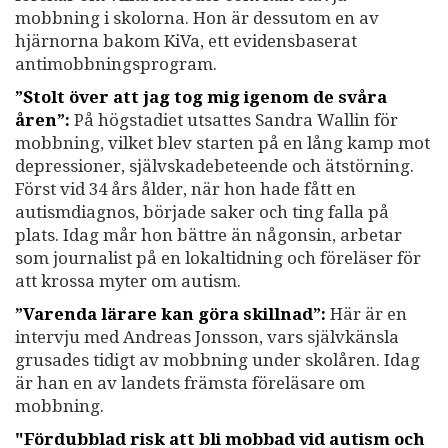
mobbning i skolorna. Hon är dessutom en av
hjärnorna bakom KiVa, ett evidensbaserat
antimobbningsprogram.
”Stolt över att jag tog mig igenom de svåra
åren”:
På högstadiet utsattes Sandra Wallin för
mobbning, vilket blev starten på en lång kamp mot
depressioner, självskadebeteende och ätstörning.
Först vid 34 års ålder, när hon hade fått en
autismdiagnos, började saker och ting falla på
plats. Idag mår hon bättre än någonsin, arbetar
som journalist på en lokaltidning och föreläser för
att krossa myter om autism.
”Varenda lärare kan göra skillnad”:
Här är en
intervju med Andreas Jonsson, vars självkänsla
grusades tidigt av mobbning under skolåren. Idag
är han en av landets främsta föreläsare om
mobbning.
"Fördubblad risk att bli mobbad vid autism och