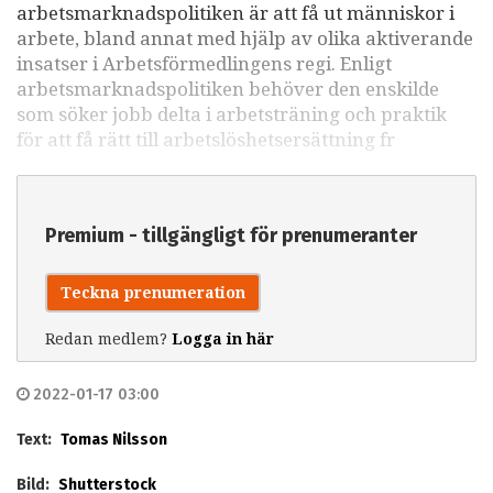
arbetsmarknadspolitiken är att få ut människor i
arbete, bland annat med hjälp av olika aktiverande
insatser i Arbetsförmedlingens regi. Enligt
arbetsmarknadspolitiken behöver den enskilde
som söker jobb delta i arbetsträning och praktik
för att få rätt till arbetslöshetsersättning fr
Premium - tillgängligt för prenumeranter
Teckna prenumeration
Redan medlem?
Logga in här
2022-01-17 03:00
Text:
Tomas Nilsson
Bild:
Shutterstock