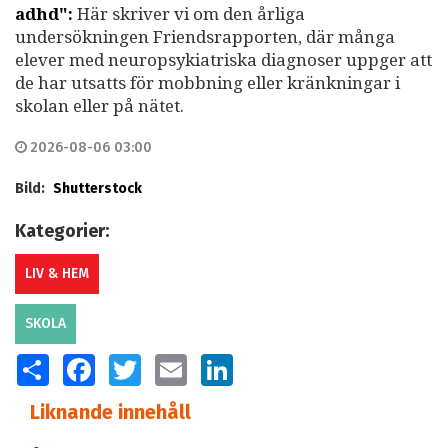
adhd":
Här skriver vi om den årliga
undersökningen Friendsrapporten, där många
elever med neuropsykiatriska diagnoser uppger att
de har utsatts för mobbning eller kränkningar i
skolan eller på nätet.
2026-08-06 03:00
Bild:
Shutterstock
Kategorier:
LIV & HEM
SKOLA
SHARE
FACEBOOK
TWITTER
EMAIL
LINKEDIN
Liknande innehåll