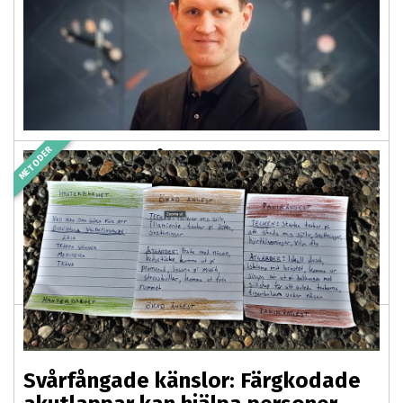
METODER
Impressiv språkstörning kopplas
till lägre betyg
2025-12-24 03:00
PREMIUM
Elever med impressiv språkstörning – svårigheter att
förstå talat språk – har klart lägre måluppfyllelse i
kärnämnena än andra. Det framkommer...
Svårfångade känslor: Färgkodade