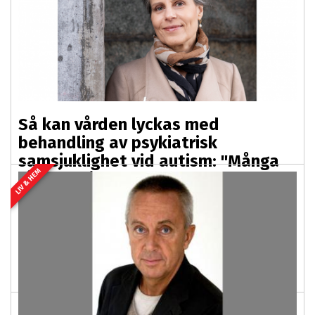
Så kan vården lyckas med
behandling av psykiatrisk
samsjuklighet vid autism: "Många
LIV & HEM
får inte hjälp och deras lidande
förlängs"
2025-11-17 03:00
PREMIUM
Många autistiska personer som söker hjälp för ångest,
tvångssyndrom eller trauma får inte den behandling de
behöver. Bristande kunskap kan göra...