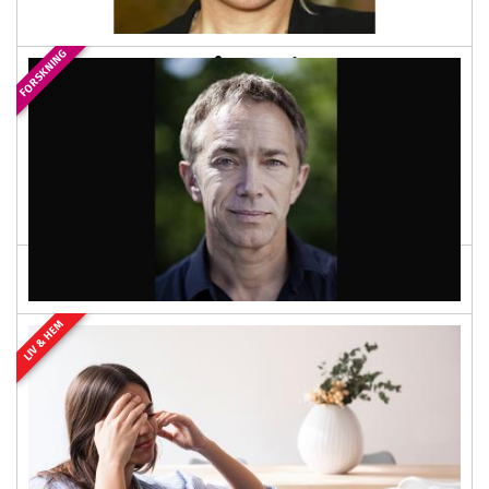
FORSKNING
Efterlängtat mångmiljonanslag till
forskning om flickor med adhd
2026-02-20 03:00
PREMIUM
Kunskapen om adhd hos flickor och kvinnor är i mångt
och mycket en blind fläck på en annars ganska välfylld
adhd-karta. Nu har en forskargrupp ledd...
LIV & HEM
Ny studie kopplar sociala medier
till sämre koncentration hos barn
2026-02-18 03:00
PREMIUM
Samtidigt som barns tid på sociala medier ökat
dramatiskt har antalet adhd-diagnoser skjutit i höjden.
Nu visar en uppmärksammad studie från Karolinska...