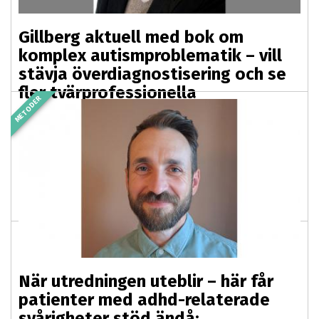
Gillberg aktuell med bok om
komplex autismproblematik – vill
stävja överdiagnostisering och se
fler tvärprofessionella
METODER
utredningsteam
2025-11-07 03:00
PREMIUM
Den världsledande autismforskaren Christopher
Gillberg är aktuell med en ny bok som ska öka
precisionen i utredningarna, motverka en pågående
överdiagnostisering...
När utredningen uteblir – här får
patienter med adhd-relaterade
svårigheter stöd ändå: